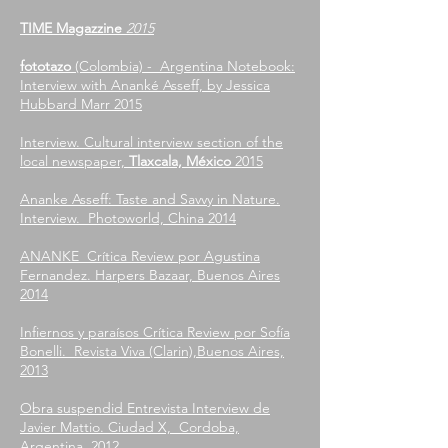
TIME Magazzine
2015
fototazo
(Colombia) - Argentina Notebook:
Interview with Ananké Asseff, by Jessica
Hubbard Marr 2015
Interview. Cultural interview section of the
local newspaper,
Tlaxcala, México
2015
Ananke Asseff: Taste and Savvy in Nature.
Interview. Photoworld, China 2014
ANANKE Crítica Review por Agustina
Fernandez. Harpers Bazaar, Buenos Aires
2014
Infiernos y paraísos Crítica Review por Sofía
Bonelli. Revista Viva (Clarin),Buenos Aires,
2013
Obra suspendid Entrevista Interview de
Javier Mattio. Ciudad X, Cordoba,
Argentina. 2012