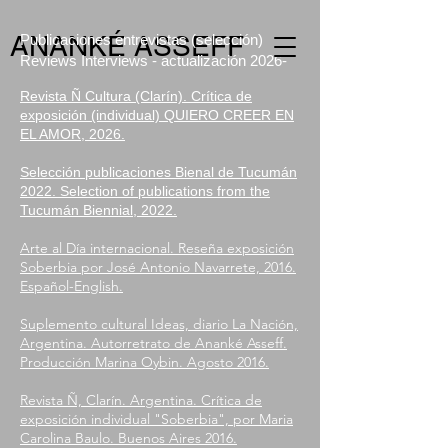
ANANKÉ ASSEFF
Publicaciones entrevistas (selección)
Reviews Interviews - actualización 2026-
Revista Ñ Cultura (Clarín). Crítica de
exposición (individual) QUIERO CREER EN
EL AMOR, 2026.​
Selección publicaciones Bienal de Tucumán
2022. Selection of publications from the
Tucumán Biennial, 2022.​
Arte al Día internacional. Reseña exposición
Soberbia por José Antonio Navarrete, 2016.
Español-English.
Suplemento cultural Ideas, diario La Nación,
Argentina. Autorretrato de Ananké Asseff.
Producción Marina Oybin. Agosto 2016.
Revista Ñ, Clarín. Argentina. Crítica de
exposición individual "Soberbia", por Maria
Carolina Baulo. Buenos Aires 2016.