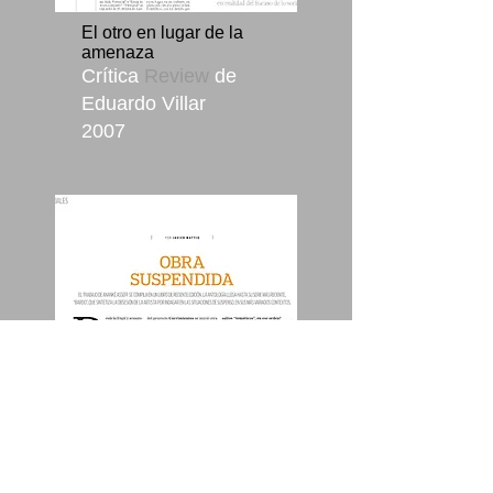
El otro en lugar de la
amenaza
Crítica
Review
de
Eduardo Villar
2007