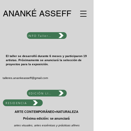
ANANKÉ ASSEFF
INFO Taller_Laboratorio + Exposición
El taller se desarrolló durante 6 meses y participaron 19
artistas. Próximamente se anunciará la selección de
proyectos para la exposición.
talleres.anankeasseff@gmail.com
EDICIÓN LIBRO DE AUTXR
RESIDENCIA
ARTE CONTEMPORÁNEO+NATURALEZA
Próxima edición: se anunciará
artes visuales, artes escénicas y prácticas afines