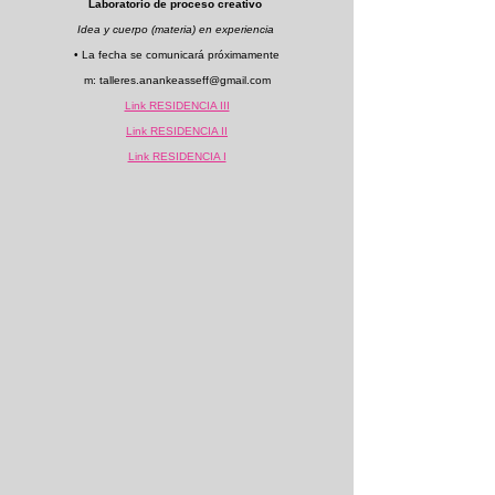
Laboratorio de proceso creativo
Idea y cuerpo (materia) en experiencia
• La fecha se comunicará próximamente
m:
talleres.anankeasseff@gmail.com
Link RESIDENCIA III
Link RESIDENCIA II
Link RESIDENCIA I